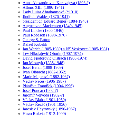
Anna Alexandrovna Karavajeva (1893-?)
Alfons XIII. (1886-1941)
Lady Luisa Abrahamsová (*1910)
Jindřich Waldes (1876-1941)
prezident dr. Eduard Beneš (1884-1948)
August von Mackensen (1849-1945)
Paul Lincke (1866-1946)
Paul Robeson (1898-1976)
George S. Patton
Rafael Kubelík
Jan Werich (1905-1980) a Jiří Voskovec (1905-1981)
Lev Nikolajevič Oborin (1907-1974)
David Fjodorovič Oistrach (1908-1974)
Jan Masaryk (1886-1948)
Josef Beran (1888-1969)
Ivan Olbracht (1882-1952)
Marie Majerová (1882-1967)
Václav Pačes (1906-1987)
Plánička František (1904-1996)
Josef Poncar (1902-?)
Jaromír Vejvoda (1902-?)
Václav Bláha (1901-1959)
Václav Řezáč (1901-1956)
Jaroslav Heyrovský (1890-1967)
Hugo Rokyta (1912-1999)