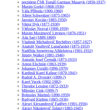
prezident ČSR Tomáš Garrique Masaryk (1850-1937)
Maxim Gorkij (1868-1936)
Váša Příhoda (1900-1960)
Albert Schweitzer (1875-1965)
Jaroslav Kocián (1883-1950)
Viktor Dyk (1877-1930)
Vítězslav Nezval (1900-1959)
Maxim Maximovič Litvinov (1876-1951)
Ada Sari (1889-1869)
Vladimír Michailovič Bechtěrev (1857-1927)
Anatolij Vasiljevič Lunačarskij (1875-1933)
Naděžda Sergejevna Allilelujeva (1901-1932)
Jimmy Walker (1881-1946)
Antonín Josef Čermák (1873-1933)
Anton Elschnig (1863-1939)
Johannes Urzidil (1896-1970)
Kardinál Karel Kašpar (1870-1941)
Rudolf A. Dvorský (1899-?)
Karel Vacek (1902-1982)
Theodor Lessing (1872-1933)
Miloslav Cink (1909-?)
Bohuslav Martinů (1890-1959)
Rudyard Kipling (1865-1936)
Alexej Alexandrovič Fadějev (1901-1956)
Alexej Nikolajevič Tolstoj (1883-1945)