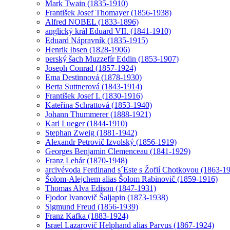
Mark Twain (1835-1910)
František Josef Thomayer (1856-1938)
Alfred NOBEL (1833-1896)
anglický král Eduard VII. (1841-1910)
Eduard Nápravník (1835-1915)
Henrik Ibsen (1828-1906)
perský šach Muzzefír Eddin (1853-1907)
Joseph Conrad (1857-1924)
Ema Destinnová (1878-1930)
Berta Suttnerová (1843-1914)
František Josef I. (1830-1916)
Kateřina Schrattová (1853-1940)
Johann Thummerer (1888-1921)
Karl Lueger (1844-1910)
Stephan Zweig (1881-1942)
Alexandr Petrovič Izvolský (1856-1919)
Georges Benjamin Clemenceau (1841-1929)
Franz Lehár (1870-1948)
arcivévoda Ferdinand s´Este s Žofií Chotkovou (1863-1
Šolom-Alejchem alias Šolom Rabinovič (1859-1916)
Thomas Alva Edison (1847-1931)
Fjodor Ivanovič Šaljapin (1873-1938)
Sigmund Freud (1856-1939)
Franz Kafka (1883-1924)
Israel Lazarovič Helphand alias Parvus (1867-1924)