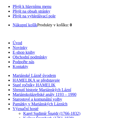
Přejít k hlavnímu menu
Přejít na obsah stránky
Přejít na vyhledávací pole
Nákupní košík
Produkty v košíku:
0
Úvod
Novinky
E-shop knihy
Obchodní podmínky
Podpořte nás
Kontakty
Mariánské Lázně úvodem
HAMELIKA se představuje
Staré ročníky HAMELIK
Shrnutí historie Mariánských Lázní
Mariánskolázeňské anály 1193 – 1990
Starostové a komunální volby
Památky v Mariánských Lázních
Význační hosté
Karel Sudimír Šnajdr (1766-1832)