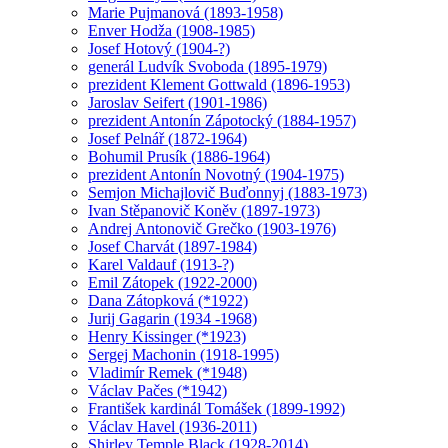
Marie Pujmanová (1893-1958)
Enver Hodža (1908-1985)
Josef Hotový (1904-?)
generál Ludvík Svoboda (1895-1979)
prezident Klement Gottwald (1896-1953)
Jaroslav Seifert (1901-1986)
prezident Antonín Zápotocký (1884-1957)
Josef Pelnář (1872-1964)
Bohumil Prusík (1886-1964)
prezident Antonín Novotný (1904-1975)
Semjon Michajlovič Buďonnyj (1883-1973)
Ivan Stěpanovič Koněv (1897-1973)
Andrej Antonovič Grečko (1903-1976)
Josef Charvát (1897-1984)
Karel Valdauf (1913-?)
Emil Zátopek (1922-2000)
Dana Zátopková (*1922)
Jurij Gagarin (1934 -1968)
Henry Kissinger (*1923)
Sergej Machonin (1918-1995)
Vladimír Remek (*1948)
Václav Pačes (*1942)
František kardinál Tomášek (1899-1992)
Václav Havel (1936-2011)
Shirley Temple Black (1928-2014)