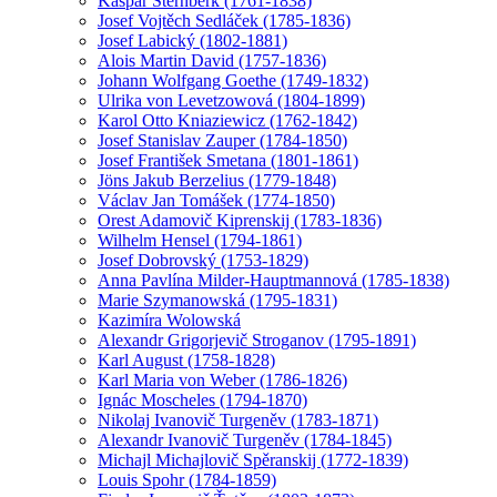
Kašpar Šternberk (1761-1838)
Josef Vojtěch Sedláček (1785-1836)
Josef Labický (1802-1881)
Alois Martin David (1757-1836)
Johann Wolfgang Goethe (1749-1832)
Ulrika von Levetzowová (1804-1899)
Karol Otto Kniaziewicz (1762-1842)
Josef Stanislav Zauper (1784-1850)
Josef František Smetana (1801-1861)
Jöns Jakub Berzelius (1779-1848)
Václav Jan Tomášek (1774-1850)
Orest Adamovič Kiprenskij (1783-1836)
Wilhelm Hensel (1794-1861)
Josef Dobrovský (1753-1829)
Anna Pavlína Milder-Hauptmannová (1785-1838)
Marie Szymanowská (1795-1831)
Kazimíra Wolowská
Alexandr Grigorjevič Stroganov (1795-1891)
Karl August (1758-1828)
Karl Maria von Weber (1786-1826)
Ignác Moscheles (1794-1870)
Nikolaj Ivanovič Turgeněv (1783-1871)
Alexandr Ivanovič Turgeněv (1784-1845)
Michajl Michajlovič Spěranskij (1772-1839)
Louis Spohr (1784-1859)