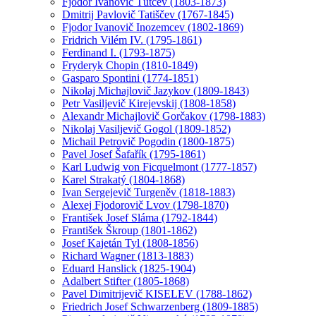
Fjodor Ivanovič Ťutčev (1803-1873)
Dmitrij Pavlovič Tatiščev (1767-1845)
Fjodor Ivanovič Inozemcev (1802-1869)
Fridrich Vilém IV. (1795-1861)
Ferdinand I. (1793-1875)
Fryderyk Chopin (1810-1849)
Gasparo Spontini (1774-1851)
Nikolaj Michajlovič Jazykov (1809-1843)
Petr Vasiljevič Kirejevskij (1808-1858)
Alexandr Michajlovič Gorčakov (1798-1883)
Nikolaj Vasiljevič Gogol (1809-1852)
Michail Petrovič Pogodin (1800-1875)
Pavel Josef Šafařík (1795-1861)
Karl Ludwig von Ficquelmont (1777-1857)
Karel Strakatý (1804-1868)
Ivan Sergejevič Turgeněv (1818-1883)
Alexej Fjodorovič Lvov (1798-1870)
František Josef Sláma (1792-1844)
František Škroup (1801-1862)
Josef Kajetán Tyl (1808-1856)
Richard Wagner (1813-1883)
Eduard Hanslick (1825-1904)
Adalbert Stifter (1805-1868)
Pavel Dimitrijevič KISELEV (1788-1862)
Friedrich Josef Schwarzenberg (1809-1885)