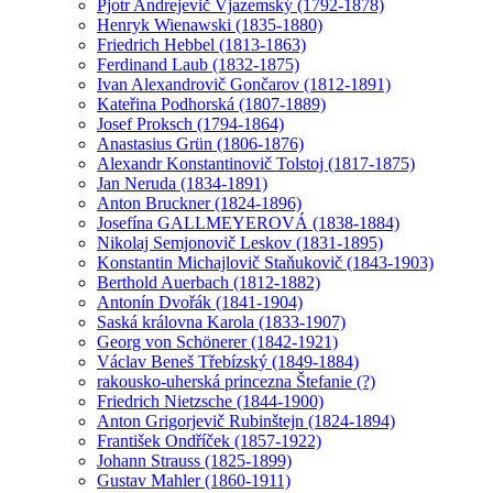
Pjotr Andrejevič Vjazemský (1792-1878)
Henryk Wienawski (1835-1880)
Friedrich Hebbel (1813-1863)
Ferdinand Laub (1832-1875)
Ivan Alexandrovič Gončarov (1812-1891)
Kateřina Podhorská (1807-1889)
Josef Proksch (1794-1864)
Anastasius Grün (1806-1876)
Alexandr Konstantinovič Tolstoj (1817-1875)
Jan Neruda (1834-1891)
Anton Bruckner (1824-1896)
Josefína GALLMEYEROVÁ (1838-1884)
Nikolaj Semjonovič Leskov (1831-1895)
Konstantin Michajlovič Staňukovič (1843-1903)
Berthold Auerbach (1812-1882)
Antonín Dvořák (1841-1904)
Saská královna Karola (1833-1907)
Georg von Schönerer (1842-1921)
Václav Beneš Třebízský (1849-1884)
rakousko-uherská princezna Štefanie (?)
Friedrich Nietzsche (1844-1900)
Anton Grigorjevič Rubinštejn (1824-1894)
František Ondříček (1857-1922)
Johann Strauss (1825-1899)
Gustav Mahler (1860-1911)