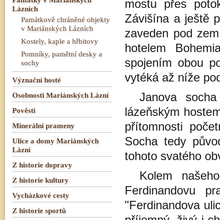
mostu přes poto
Lázních
Závišína a ještě p
Památkově chráněné objekty
v Mariánských Lázních
zaveden pod zem 
Kostely, kaple a hřbitovy
hotelem Bohemia
Pomníky, pamětní desky a
spojením obou po
sochy
vytéká až níže pod
Význační hosté
Osobnosti Mariánských Lázní
Janova socha
lázeňským hostem
Pověsti
přítomnosti poče
Minerální prameny
Socha tedy původ
Ulice a domy Mariánských
Lázní
tohoto svatého ob
Z historie dopravy
Kolem našeho
Z historie kultury
Ferdinandovu pr
Vycházkové cesty
"Ferdinandova ulic
Z historie sportů