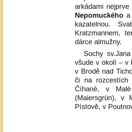
arkádami nejprve
Nepomuckého
a 
kazatelnou. Sv
Kratzmannem, te
dárce almužny.
Sochy sv.Jana
všude v okolí – v 
v Brodě nad Ticho
či na rozcestích 
Číhané, v Malé
(Maiersgrün), v 
Pístově, v Poutno