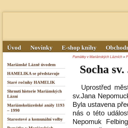
Úvod
Novinky
E-shop knihy
Obchodn
Památky v Mariánských Lázních
»
P
Mariánské Lázně úvodem
Socha sv
HAMELIKA se představuje
Staré ročníky HAMELIK
Uprostřed mě
Shrnutí historie Mariánských
sv.Jana Nepomucké
Lázní
Byla ustavena pře
Mariánskolázeňské anály 1193
– 1990
nás o této událos
Starostové a komunální volby
Nepomuk Felbing
Památky v Mariánských