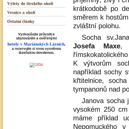
příjemný, živý i c
Výlety do širokého okolí
krátkodobě po de
Vesnice a okolí
směrem k hostům, p
Ostatní články
zvláštní polohu.
Vyzkoušejte průvodce
Socha sv.Jan
ubytováním a ověřenými
hotely v Mariánských Lázních,
Josefa Maxe
, 
a rezervujte si svou vysněnou
lázeňskou dovolenou.
římskokatolického
K výtvorům soc
například sochy s
křtitelnice, soc
tympanonů nad por
Janova socha j
vysokém 250 cm T
máme příklad uc
Nepomuckého v 