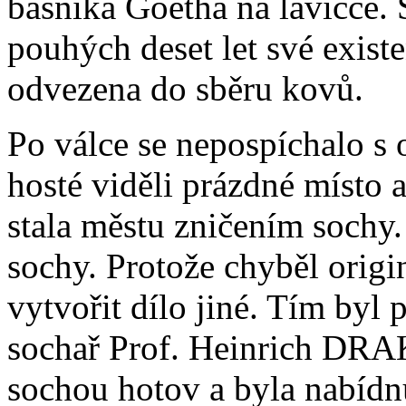
básníka Goetha na lavičce.
pouhých deset let své exist
odvezena do sběru kovů.
Po válce se nepospíchalo 
hosté viděli prázdné místo a
stala městu zničením sochy.
sochy. Protože chyběl origi
vytvořit dílo jiné. Tím by
sochař Prof. Heinrich DRAKE
sochou hotov a byla nabídnu