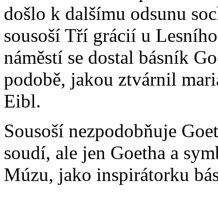
došlo k dalšímu odsunu soc
sousoší Tří grácií u Lesní
náměstí se dostal básník Go
podobě, jakou ztvárnil mar
Eibl.
Sousoší nezpodobňuje Goeth
soudí, ale jen Goetha a sy
Múzu, jako inspirátorku bá