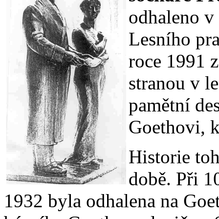
odhaleno v 
Lesního pra
roce 1991 
stranou v l
pamětní des
Goethovi, kt
Historie to
době. Při 1
1932 byla odhalena na Goet