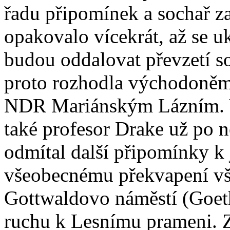
řadu připomínek a sochař za
opakovalo vícekrát, až se u
budou oddalovat převzetí s
proto rozhodla východoněm
NDR Mariánským Lázním. Vl
také profesor Drake už po 
odmítal další připomínky k 
všeobecnému překvapení vša
Gottwaldovo náměstí (Goeth
ruchu k Lesnímu prameni. Z