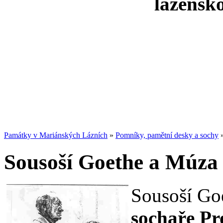
lázeňsk
Památky v Mariánských Lázních
»
Pomníky, pamětní desky a sochy
Sousoší Goethe a Múza
Sousoší Go
sochaře P