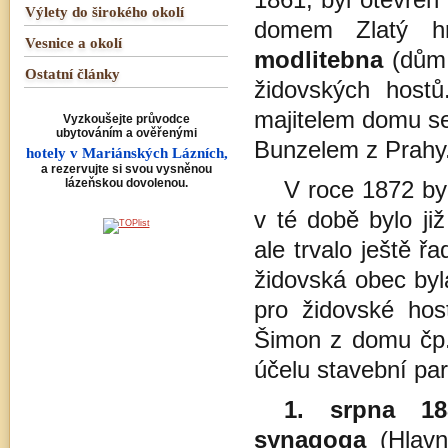
1861, byl otevřen
Výlety do širokého okolí
domem Zlatý h
Vesnice a okolí
modlitebna
(dům
Ostatní články
židovských hostů
majitelem domu se
Vyzkoušejte průvodce
ubytováním a ověřenými
Bunzelem z Prahy
hotely v Mariánských Lázních,
a rezervujte si svou vysněnou
lázeňskou dovolenou.
V roce 1872 by
v té době bylo ji
ale trvalo ještě ř
židovská obec byl
pro židovské hos
Šimon z domu čp.1
účelu stavební par
1. srpna 18
synagoga
(Hlavní