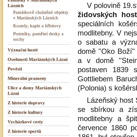
V polovině 19.st
Lázních
Památkově chráněné objekty
židovských ho
v Mariánských Lázních
speciálních košér
Kostely, kaple a hřbitovy
modlitebny. V nej
Pomníky, pamětní desky a
sochy
o sabatu a význa
Význační hosté
domě "Oko Boží" 
Osobnosti Mariánských Lázní
a v domě "Stein
postaven 1839 
Pověsti
Gottliebem Baru
Minerální prameny
(Polonia) s košérs
Ulice a domy Mariánských
Lázní
Lázeňský host S
Z historie dopravy
se sbírkou a zís
Z historie kultury
modlitebny a špi
Vycházkové cesty
července 1860 po
Z historie sportů