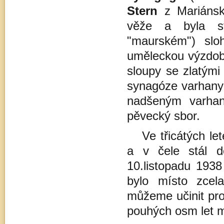
Stern
z Mariánský
věže a byla st
"maurském") sloh
uměleckou výzdob
sloupy se zlatými
synagóze varhany 
nadšeným varhan
pěvecký sbor.
Ve třicátých le
a v čele stál d
10.listopadu 193
bylo místo zcel
můžeme učinit pro
pouhých osm let m