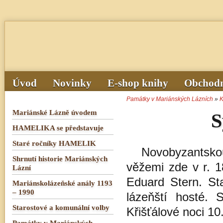
Úvod
Novinky
E-shop knihy
Obchodn
Památky v Mariánských Lázních
»
K
Mariánské Lázně úvodem
S
HAMELIKA se představuje
Staré ročníky HAMELIK
Novobyzantsko
Shrnutí historie Mariánských
věžemi zde v r. 1
Lázní
Eduard Stern. Sta
Mariánskolázeňské anály 1193
– 1990
lázeňští hosté. 
Starostové a komunální volby
Křišťálové noci 10
Památky v Mariánských