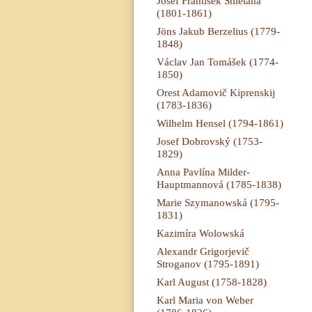
Josef František Smetana
(1801-1861)
Jöns Jakub Berzelius (1779-
1848)
Václav Jan Tomášek (1774-
1850)
Orest Adamovič Kiprenskij
(1783-1836)
Wilhelm Hensel (1794-1861)
Josef Dobrovský (1753-
1829)
Anna Pavlína Milder-
Hauptmannová (1785-1838)
Marie Szymanowská (1795-
1831)
Kazimíra Wolowská
Alexandr Grigorjevič
Stroganov (1795-1891)
Karl August (1758-1828)
Karl Maria von Weber