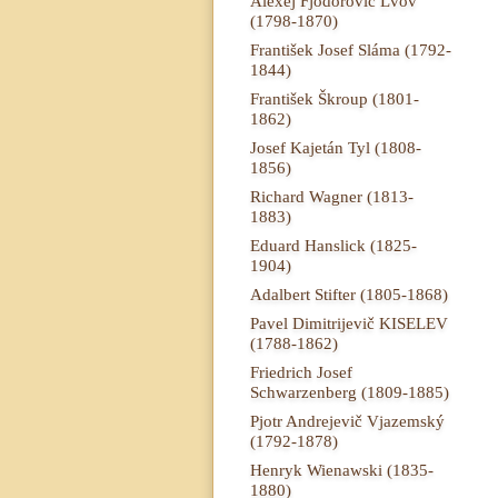
Alexej Fjodorovič Lvov
(1798-1870)
František Josef Sláma (1792-
1844)
František Škroup (1801-
1862)
Josef Kajetán Tyl (1808-
1856)
Richard Wagner (1813-
1883)
Eduard Hanslick (1825-
1904)
Adalbert Stifter (1805-1868)
Pavel Dimitrijevič KISELEV
(1788-1862)
Friedrich Josef
Schwarzenberg (1809-1885)
Pjotr Andrejevič Vjazemský
(1792-1878)
Henryk Wienawski (1835-
1880)