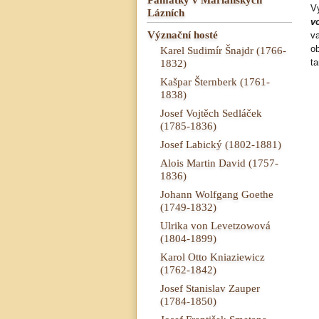
V
Lázních
v
Význační hosté
v
o
Karel Sudimír Šnajdr (1766-
1832)
ta
Kašpar Šternberk (1761-
1838)
Josef Vojtěch Sedláček
(1785-1836)
Josef Labický (1802-1881)
Alois Martin David (1757-
1836)
Johann Wolfgang Goethe
(1749-1832)
Ulrika von Levetzowová
(1804-1899)
Karol Otto Kniaziewicz
(1762-1842)
Josef Stanislav Zauper
(1784-1850)