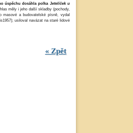
ho úspěchu dosáhla polka J
etelíček u
ohlas měly i jeho další skladby (pochody,
 o masové a budovatelské písně, vydal
s1957); usiloval navázat na staré lidové
« Zpět