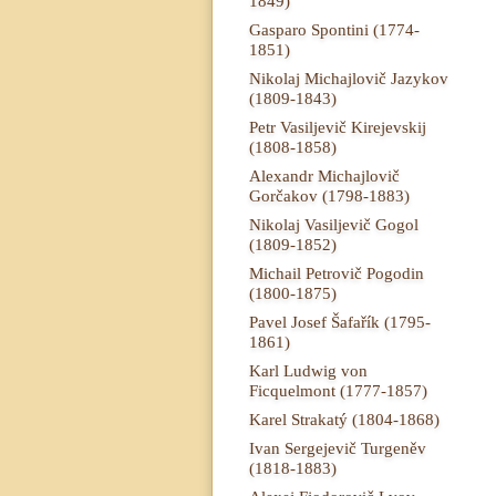
1849)
Gasparo Spontini (1774-
1851)
Nikolaj Michajlovič Jazykov
(1809-1843)
Petr Vasiljevič Kirejevskij
(1808-1858)
Alexandr Michajlovič
Gorčakov (1798-1883)
Nikolaj Vasiljevič Gogol
(1809-1852)
Michail Petrovič Pogodin
(1800-1875)
Pavel Josef Šafařík (1795-
1861)
Karl Ludwig von
Ficquelmont (1777-1857)
Karel Strakatý (1804-1868)
Ivan Sergejevič Turgeněv
(1818-1883)