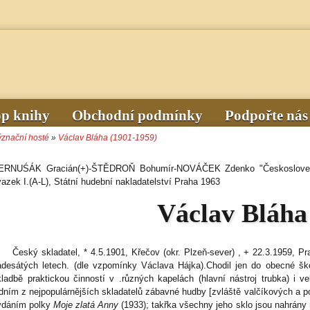
op knihy
Obchodní podmínky
Podpořte nás
ýznační hosté
»
Václav Bláha (1901-1959)
ERNUŚÁK Gracián(+)-ŠTĚDROŇ Bohumír-NOVÁČEK Zdenko "Československý
vazek I.(A-L), Státní hudební nakladatelství Praha 1963
Václav Bláha
Český skladatel, * 4.5.1901, Křečov (okr. Plzeň-sever) , + 22.3.1959, P
adesátých letech. (dle vzpomínky Václava Hájka).Chodil jen do obecné šk
kladbě praktickou činností v .různých kapelách (hlavní nástroj trubka) i ve
edním z nejpopulárnějších skladatelů zábavné hudby [zvláště valčíkových a 
ydáním polky
Moje zlatá Anny
(1933); takřka všechny jeho sklo jsou nahrán