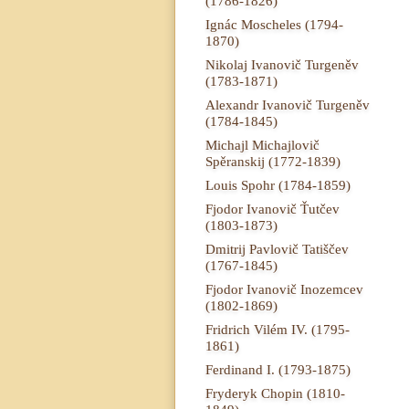
(1786-1826)
Ignác Moscheles (1794-
1870)
Nikolaj Ivanovič Turgeněv
(1783-1871)
Alexandr Ivanovič Turgeněv
(1784-1845)
Michajl Michajlovič
Spěranskij (1772-1839)
Louis Spohr (1784-1859)
Fjodor Ivanovič Ťutčev
(1803-1873)
Dmitrij Pavlovič Tatiščev
(1767-1845)
Fjodor Ivanovič Inozemcev
(1802-1869)
Fridrich Vilém IV. (1795-
1861)
Ferdinand I. (1793-1875)
Fryderyk Chopin (1810-