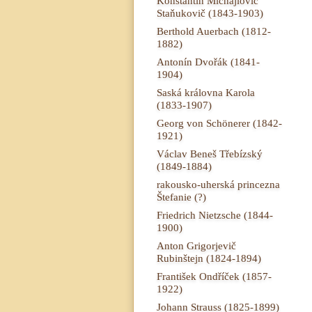
Konstantin Michajlovič
Staňukovič (1843-1903)
Berthold Auerbach (1812-
1882)
Antonín Dvořák (1841-
1904)
Saská královna Karola
(1833-1907)
Georg von Schönerer (1842-
1921)
Václav Beneš Třebízský
(1849-1884)
rakousko-uherská princezna
Štefanie (?)
Friedrich Nietzsche (1844-
1900)
Anton Grigorjevič
Rubinštejn (1824-1894)
František Ondříček (1857-
1922)
Johann Strauss (1825-1899)