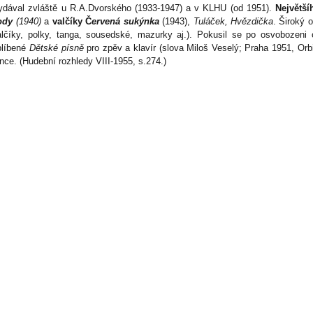
ydával zvláště u R.A.Dvorského (1933-1947) a v KLHU (od 1951).
Největší
ody
(1940)
a
valčíky Č
ervená sukýnka
(1943),
Tuláček, Hvězdička
. Široký 
alčíky, polky, tanga, sousedské, mazurky aj.). Pokusil se po osvobozeni
blíbené
Dětské písně
pro zpěv a klavír (slova Miloš Veselý; Praha 1951, Orbi
nce. (Hudební rozhledy VIII-1955, s.274.)