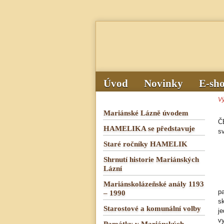
Úvod
Novinky
E-sh
V
Mariánské Lázně úvodem
Č
HAMELIKA se představuje
s
Staré ročníky HAMELIK
Shrnutí historie Mariánských
Lázní
Mariánskolázeňské anály 1193
p
– 1990
s
Starostové a komunální volby
j
v
Památky v Mariánských