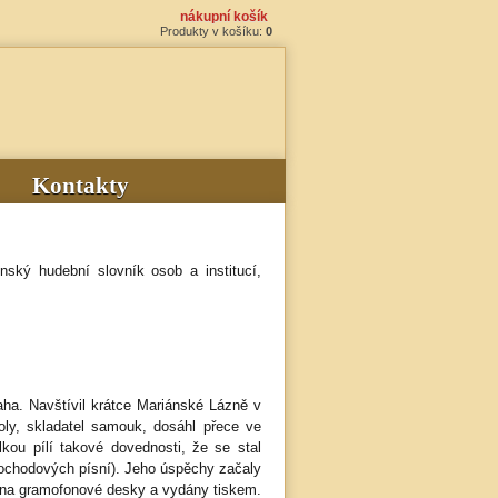
nákupní košík
Produkty v košíku:
0
Kontakty
 hudební slovník osob a institucí,
raha. Navštívil krátce Mariánské Lázně v
oly, skladatel samouk, dosáhl přece ve
lkou pílí takové dovednosti, že se stal
pochodových písní). Jeho úspěchy začaly
y na gramofonové desky a vydány tiskem.