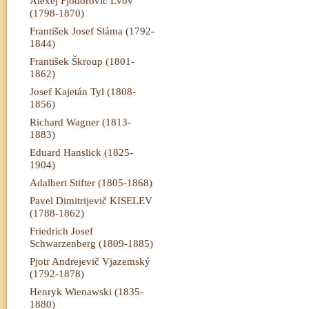
Alexej Fjodorovič Lvov
(1798-1870)
František Josef Sláma (1792-
1844)
František Škroup (1801-
1862)
Josef Kajetán Tyl (1808-
1856)
Richard Wagner (1813-
1883)
Eduard Hanslick (1825-
1904)
Adalbert Stifter (1805-1868)
Pavel Dimitrijevič KISELEV
(1788-1862)
Friedrich Josef
Schwarzenberg (1809-1885)
Pjotr Andrejevič Vjazemský
(1792-1878)
Henryk Wienawski (1835-
1880)