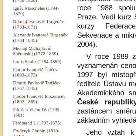
(1786-1826)
roce 1988 spolu
Ignác Moscheles (1794-
1870)
Praze. Vedl kurz 
Nikolaj Ivanovič Turgeněv
kurzy Federace
(1783-1871)
Sekvenace a mikro
Alexandr Ivanovič Turgeněv
(1784-1845)
2004).
Michajl Michajlovič
Spěranskij (1772-1839)
V roce 1989 z
Louis Spohr (1784-1859)
vyznamenán cenou
Fjodor Ivanovič Ťutčev
1997 byl místop
(1803-1873)
ředitele Ústavu m
Dmitrij Pavlovič Tatiščev
(1767-1845)
Akademického s
Fjodor Ivanovič Inozemcev
České republik
(1802-1869)
Fridrich Vilém IV. (1795-
zastáncem směru, 
1861)
základním vyhled
Ferdinand I. (1793-1875)
Fryderyk Chopin (1810-
Jeho vztah k