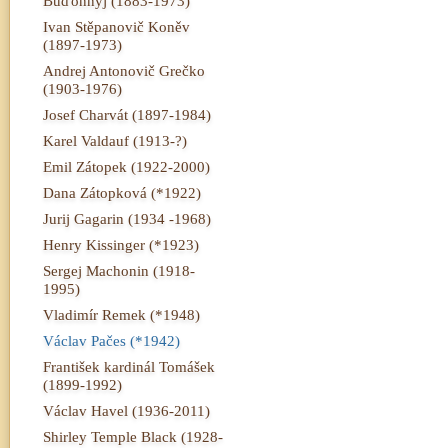
Buďonnyj (1883-1973)
Ivan Stěpanovič Koněv
(1897-1973)
Andrej Antonovič Grečko
(1903-1976)
Josef Charvát (1897-1984)
Karel Valdauf (1913-?)
Emil Zátopek (1922-2000)
Dana Zátopková (*1922)
Jurij Gagarin (1934 -1968)
Henry Kissinger (*1923)
Sergej Machonin (1918-
1995)
Vladimír Remek (*1948)
Václav Pačes (*1942)
František kardinál Tomášek
(1899-1992)
Václav Havel (1936-2011)
Shirley Temple Black (1928-