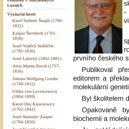
s
Lázních
-
Význační hosté
v
Karel Sudimír Šnajdr (1766-
1832)
Kašpar Šternberk (1761-
1838)
s
Josef Vojtěch Sedláček
r
(1785-1836)
prvního českého s
Josef Labický (1802-1881)
Alois Martin David (1757-
Publikoval př
1836)
editorem a překl
Johann Wolfgang Goethe
(1749-1832)
molekulární geneti
Ulrika von Levetzowová
(1804-1899)
Byl školitelem 
Karol Otto Kniaziewicz
Opakovaně by
(1762-1842)
Josef Stanislav Zauper
biochemii a molekul
(1784-1850)