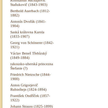
Konstantin Michajlovič
Staňukovič (1843-1903)
Berthold Auerbach (1812-
1882)
Antonín Dvořák (1841-
1904)
Saská královna Karola
(1833-1907)
Georg von Schönerer (1842-
1921)
Václav Beneš Třebízský
(1849-1884)
rakousko-uherská princezna
Štefanie (?)
Friedrich Nietzsche (1844-
1900)
Anton Grigorjevič
Rubinštejn (1824-1894)
František Ondříček (1857-
1922)
Johann Strauss (1825-1899)