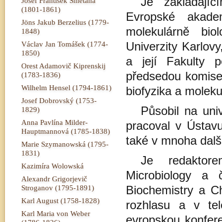
Je zakládají
Josef František Smetana
(1801-1861)
Evropské akad
Jöns Jakub Berzelius (1779-
molekulárně bio
1848)
Václav Jan Tomášek (1774-
Univerzity Karlov
1850)
a její Fakulty p
Orest Adamovič Kiprenskij
předsedou komise 
(1783-1836)
Wilhelm Hensel (1794-1861)
biofyzika a molekul
Josef Dobrovský (1753-
Působil na univ
1829)
Anna Pavlína Milder-
pracoval v Ústav
Hauptmannová (1785-1838)
také v mnoha další
Marie Szymanowská (1795-
1831)
Je redaktor
Kazimíra Wolowská
Microbiology a 
Alexandr Grigorjevič
Stroganov (1795-1891)
Biochemistry a Ch
Karl August (1758-1828)
rozhlasu a v te
Karl Maria von Weber
evropskou konfer