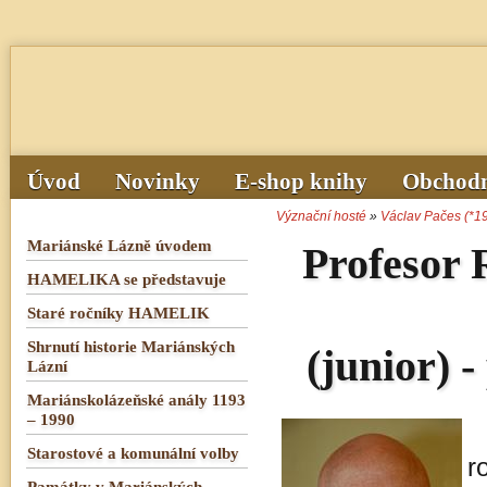
Úvod
Novinky
E-shop knihy
Obchodn
Význační hosté
»
Václav Pačes (*1
Mariánské Lázně úvodem
Profesor
HAMELIKA se představuje
Staré ročníky HAMELIK
Shrnutí historie Mariánských
(junior) 
Lázní
Mariánskolázeňské anály 1193
– 1990
Starostové a komunální volby
r
Památky v Mariánských