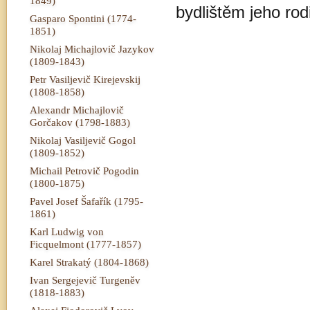
1849)
bydlištěm jeho rod
Gasparo Spontini (1774-
1851)
Nikolaj Michajlovič Jazykov
(1809-1843)
Petr Vasiljevič Kirejevskij
(1808-1858)
Alexandr Michajlovič
Gorčakov (1798-1883)
Nikolaj Vasiljevič Gogol
(1809-1852)
Michail Petrovič Pogodin
(1800-1875)
Pavel Josef Šafařík (1795-
1861)
Karl Ludwig von
Ficquelmont (1777-1857)
Karel Strakatý (1804-1868)
Ivan Sergejevič Turgeněv
(1818-1883)