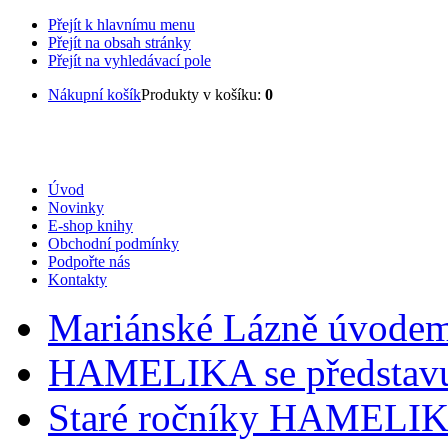
Přejít k hlavnímu menu
Přejít na obsah stránky
Přejít na vyhledávací pole
Nákupní košík
Produkty v košíku:
0
Úvod
Novinky
E-shop knihy
Obchodní podmínky
Podpořte nás
Kontakty
Mariánské Lázně úvode
HAMELIKA se představ
Staré ročníky HAMELI