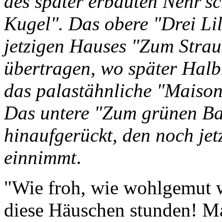
des später erbauten Nehr's
Kugel". Das obere "Drei Lil
jetzigen Hauses "Zum Strau
übertragen, wo später Halb
das palastähnliche "Maiso
Das untere "Zum grünen Ba
hinaufgerückt, den noch je
einnimmt
.
"Wie froh, wie wohlgemut wa
diese Häuschen stunden! Man