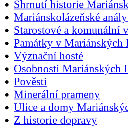
Shrnutí historie Mariáns
Mariánskolázeňské anály
Starostové a komunální 
Památky v Mariánských 
Význační hosté
Osobnosti Mariánských 
Pověsti
Minerální prameny
Ulice a domy Mariánský
Z historie dopravy