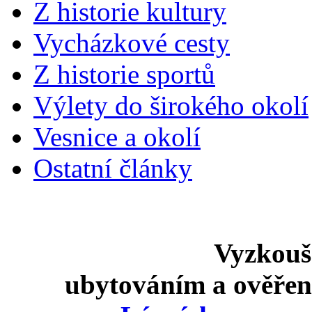
Z historie kultury
Vycházkové cesty
Z historie sportů
Výlety do širokého okolí
Vesnice a okolí
Ostatní články
Vyzkouš
ubytováním a ověře