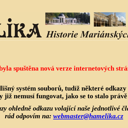
 byla spuštěna nová verze internetových
dlišný systém souborů, tudíž některé odkazy 
y již nemusí fungovat, jako se to stalo právě 
zy ohledně odkazu volající naše jednotlivé č
rád odpovím na:
webmaster@hamelika.cz