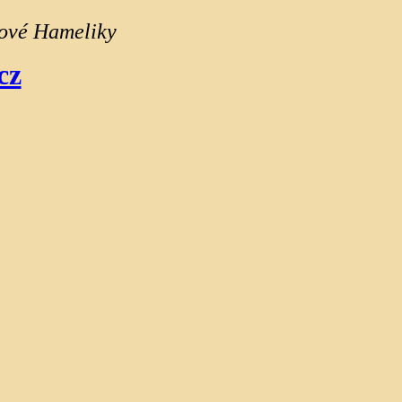
nové Hameliky
cz